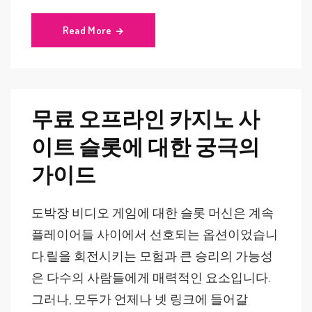
Read More
무료 오프라인 카지노 사
이트 슬롯에 대한 궁극의
가이드
도박장 비디오 게임에 대한 슬롯 머신은 계속
플레이어들 사이에서 선호되는 옵션이었습니
다.릴을 회전시키는 모험과 큰 승리의 가능성
은 다수의 사람들에게 매력적인 요소입니다.
그러나, 모두가 언제나 넷 링크에 들어갈