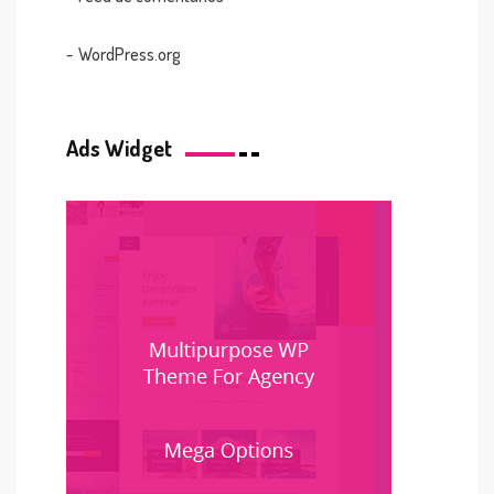
WordPress.org
Ads Widget