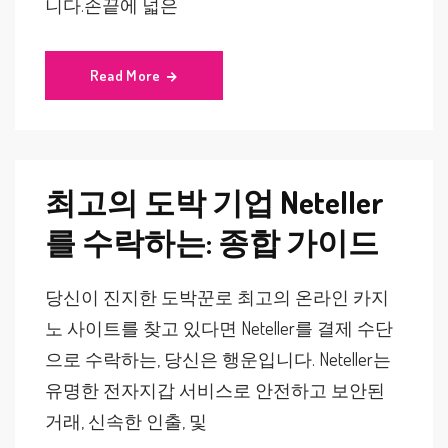
니다.손끝에 넓은
Read More
최고의 도박 기업 Neteller
를 수락하는: 종합 가이드
당신이 진지한 도박꾼로 최고의 온라인 카지
노 사이트를 찾고 있다면 Neteller를 결제 수단
으로 수락하는, 당신은 행운입니다. Neteller는
유명한 전자지갑 서비스로 안전하고 보안된
거래, 신속한 인출, 및