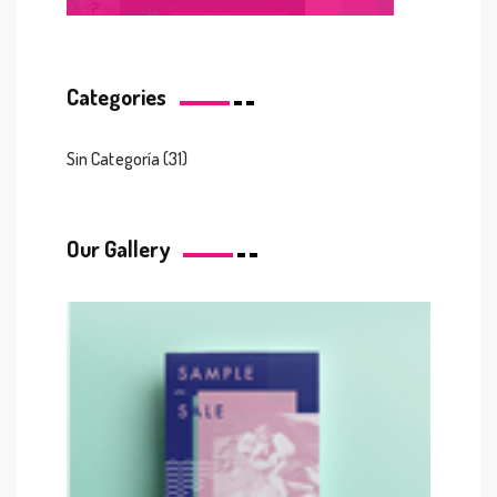
Categories
Sin Categoría
(31)
Our Gallery