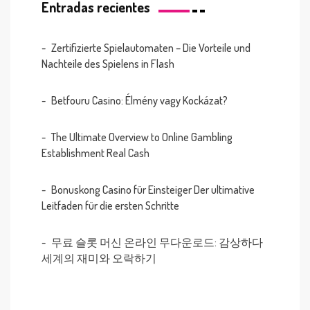
Entradas recientes
Zertifizierte Spielautomaten – Die Vorteile und
Nachteile des Spielens in Flash
Betfouru Casino: Élmény vagy Kockázat?
The Ultimate Overview to Online Gambling
Establishment Real Cash
Bonuskong Casino für Einsteiger Der ultimative
Leitfaden für die ersten Schritte
무료 슬롯 머신 온라인 무다운로드: 감상하다
세계의 재미와 오락하기