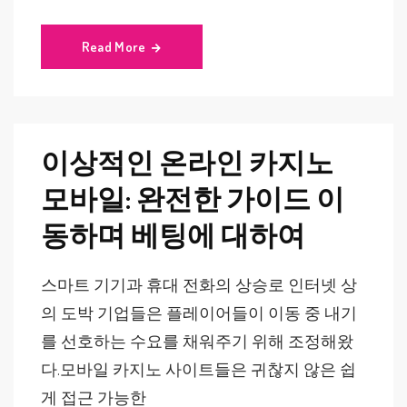
Read More
이상적인 온라인 카지노
모바일: 완전한 가이드 이
동하며 베팅에 대하여
스마트 기기과 휴대 전화의 상승로 인터넷 상
의 도박 기업들은 플레이어들이 이동 중 내기
를 선호하는 수요를 채워주기 위해 조정해왔
다.모바일 카지노 사이트들은 귀찮지 않은 쉽
게 접근 가능한