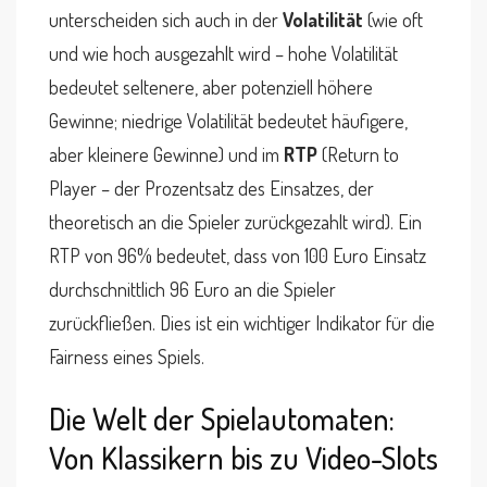
unterscheiden sich auch in der
Volatilität
(wie oft
und wie hoch ausgezahlt wird – hohe Volatilität
bedeutet seltenere, aber potenziell höhere
Gewinne; niedrige Volatilität bedeutet häufigere,
aber kleinere Gewinne) und im
RTP
(Return to
Player – der Prozentsatz des Einsatzes, der
theoretisch an die Spieler zurückgezahlt wird). Ein
RTP von 96% bedeutet, dass von 100 Euro Einsatz
durchschnittlich 96 Euro an die Spieler
zurückfließen. Dies ist ein wichtiger Indikator für die
Fairness eines Spiels.
Die Welt der Spielautomaten:
Von Klassikern bis zu Video-Slots