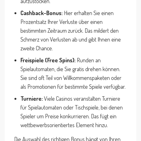
aufzustocken.
Cashback-Bonus:
Hier erhalten Sie einen
Prozentsatz Ihrer Verluste über einen
bestimmten Zeitraum zurück. Das mildert den
Schmerz von Verlusten ab und gibt Ihnen eine
zweite Chance.
Freispiele (Free Spins):
Runden an
Spielautomaten, die Sie gratis drehen können.
Sie sind oft Teil von Willkommenspaketen oder
als Promotionen für bestimmte Spiele verfügbar.
Turniere:
Viele Casinos veranstalten Turniere
für Spielautomaten oder Tischspiele, bei denen
Spieler um Preise konkurrieren. Das fügt ein
wettbewerbsorientiertes Element hinzu.
Die Auswahl des richtigen Bonus hängt von Ihren