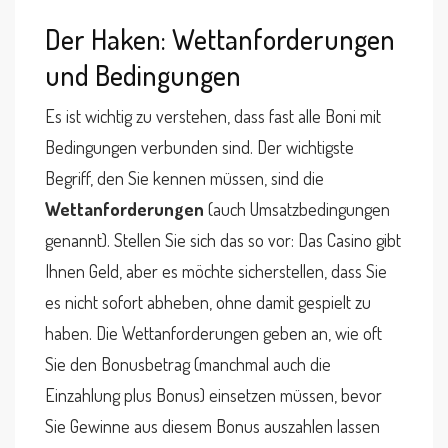
Der Haken: Wettanforderungen
und Bedingungen
Es ist wichtig zu verstehen, dass fast alle Boni mit
Bedingungen verbunden sind. Der wichtigste
Begriff, den Sie kennen müssen, sind die
Wettanforderungen
(auch Umsatzbedingungen
genannt). Stellen Sie sich das so vor: Das Casino gibt
Ihnen Geld, aber es möchte sicherstellen, dass Sie
es nicht sofort abheben, ohne damit gespielt zu
haben. Die Wettanforderungen geben an, wie oft
Sie den Bonusbetrag (manchmal auch die
Einzahlung plus Bonus) einsetzen müssen, bevor
Sie Gewinne aus diesem Bonus auszahlen lassen