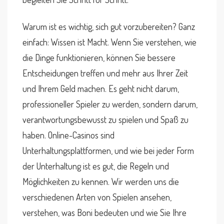
Warum ist es wichtig, sich gut vorzubereiten? Ganz
einfach: Wissen ist Macht. Wenn Sie verstehen, wie
die Dinge funktionieren, können Sie bessere
Entscheidungen treffen und mehr aus Ihrer Zeit
und Ihrem Geld machen. Es geht nicht darum,
professioneller Spieler zu werden, sondern darum,
verantwortungsbewusst zu spielen und Spaß zu
haben. Online-Casinos sind
Unterhaltungsplattformen, und wie bei jeder Form
der Unterhaltung ist es gut, die Regeln und
Möglichkeiten zu kennen. Wir werden uns die
verschiedenen Arten von Spielen ansehen,
verstehen, was Boni bedeuten und wie Sie Ihre