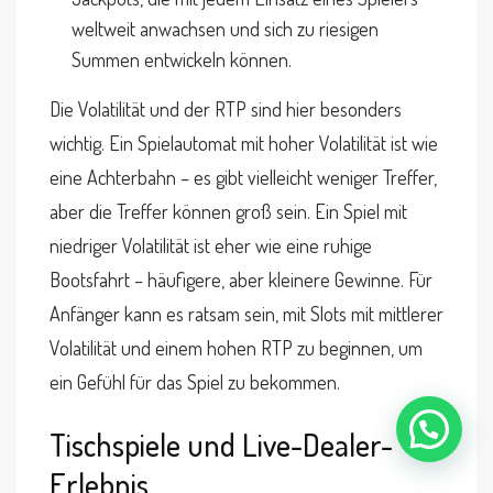
weltweit anwachsen und sich zu riesigen
Summen entwickeln können.
Die Volatilität und der RTP sind hier besonders
wichtig. Ein Spielautomat mit hoher Volatilität ist wie
eine Achterbahn – es gibt vielleicht weniger Treffer,
aber die Treffer können groß sein. Ein Spiel mit
niedriger Volatilität ist eher wie eine ruhige
Bootsfahrt – häufigere, aber kleinere Gewinne. Für
Anfänger kann es ratsam sein, mit Slots mit mittlerer
Volatilität und einem hohen RTP zu beginnen, um
ein Gefühl für das Spiel zu bekommen.
Tischspiele und Live-Dealer-
Erlebnis