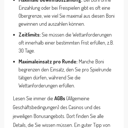
Einzahlung oder bei Freispielen gibt es oft eine
Obergrenze, wie viel Sie maximal aus diesen Boni
gewinnen und auszahlen können.
Zeitlimits:
Sie müssen die Wettanforderungen
oft innerhalb einer bestimmten Frist erfüllen, z.B.
30 Tage.
Maximaleinsatz pro Runde:
Manche Boni
begrenzen den Einsatz, den Sie pro Spielrunde
tätigen dürfen, während Sie die
Wettanforderungen erfüllen.
Lesen Sie immer die
AGBs
(Allgemeine
Geschäftsbedingungen) des Casinos und des
jeweiligen Bonusangebots. Dort finden Sie alle
Details, die Sie wissen müssen. Ein guter Tipp von