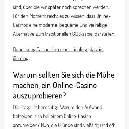
sind, über die wir später noch sprechen werden.
Für den Moment reicht es zu wissen, dass Online-
Casinos eine moderne, bequeme und vielfältige
Alternative zum traditionellen Glücksspiel darstellen.
Bonuskong Casino: Ihr neuer Lieblingsplatz im
iGaming
Warum sollten Sie sich die Mühe
machen, ein Online-Casino
auszuprobieren?
Die Frage ist berechtigt: Warum den Aufwand
betreiben, sich bei einem Online-Casino
anzumelden? Nun, die Gründe sind vielfältig und oft