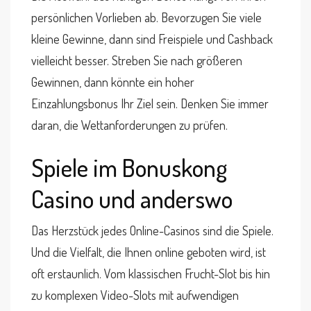
persönlichen Vorlieben ab. Bevorzugen Sie viele
kleine Gewinne, dann sind Freispiele und Cashback
vielleicht besser. Streben Sie nach größeren
Gewinnen, dann könnte ein hoher
Einzahlungsbonus Ihr Ziel sein. Denken Sie immer
daran, die Wettanforderungen zu prüfen.
Spiele im Bonuskong
Casino und anderswo
Das Herzstück jedes Online-Casinos sind die Spiele.
Und die Vielfalt, die Ihnen online geboten wird, ist
oft erstaunlich. Vom klassischen Frucht-Slot bis hin
zu komplexen Video-Slots mit aufwendigen