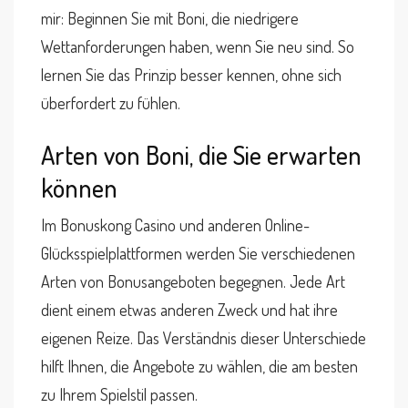
mir: Beginnen Sie mit Boni, die niedrigere
Wettanforderungen haben, wenn Sie neu sind. So
lernen Sie das Prinzip besser kennen, ohne sich
überfordert zu fühlen.
Arten von Boni, die Sie erwarten
können
Im Bonuskong Casino und anderen Online-
Glücksspielplattformen werden Sie verschiedenen
Arten von Bonusangeboten begegnen. Jede Art
dient einem etwas anderen Zweck und hat ihre
eigenen Reize. Das Verständnis dieser Unterschiede
hilft Ihnen, die Angebote zu wählen, die am besten
zu Ihrem Spielstil passen.