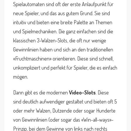
Spielautomaten sind oft der erste Anlaufpunkt für
neue Spieler, und das aus gutem Grund. Sie sind
intuitiv und bieten eine breite Palette an Themen
und Spielmechaniken. Die ganz einfachen sind die
klassischen 3-Walzen-Slots, die oft nur wenige
Gewinnlinien haben und sich an den traditionellen
«Fruchtmaschinen» orientieren. Diese sind schnell,
unkompliziert und perfekt für Spieler, die es einfach
mögen.
Dann gibt es die modernen
Video-Slots
. Diese
sind deutlich aufwendiger gestaltet und bieten oft 5
oder mehr Walzen, Dutzende oder sogar Hunderte
von Gewinnlinien (oder sogar das «Win-all-ways»-
Prinzip, bei dem Gewinne von links nach rechts