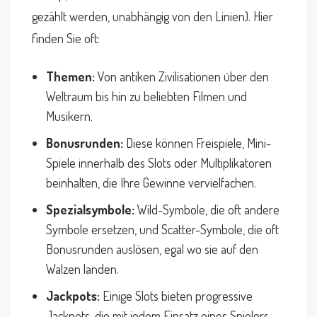
gezählt werden, unabhängig von den Linien). Hier
finden Sie oft:
Themen:
Von antiken Zivilisationen über den
Weltraum bis hin zu beliebten Filmen und
Musikern.
Bonusrunden:
Diese können Freispiele, Mini-
Spiele innerhalb des Slots oder Multiplikatoren
beinhalten, die Ihre Gewinne vervielfachen.
Spezialsymbole:
Wild-Symbole, die oft andere
Symbole ersetzen, und Scatter-Symbole, die oft
Bonusrunden auslösen, egal wo sie auf den
Walzen landen.
Jackpots:
Einige Slots bieten progressive
Jackpots, die mit jedem Einsatz eines Spielers