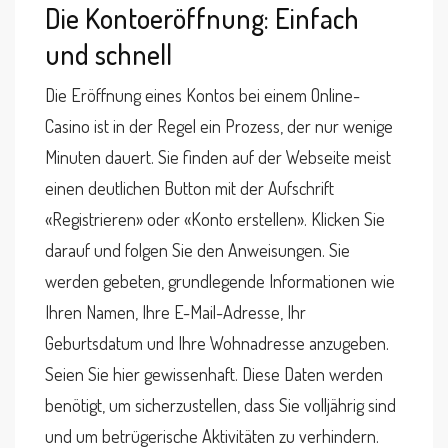
Die Kontoeröffnung: Einfach
und schnell
Die Eröffnung eines Kontos bei einem Online-
Casino ist in der Regel ein Prozess, der nur wenige
Minuten dauert. Sie finden auf der Webseite meist
einen deutlichen Button mit der Aufschrift
«Registrieren» oder «Konto erstellen». Klicken Sie
darauf und folgen Sie den Anweisungen. Sie
werden gebeten, grundlegende Informationen wie
Ihren Namen, Ihre E-Mail-Adresse, Ihr
Geburtsdatum und Ihre Wohnadresse anzugeben.
Seien Sie hier gewissenhaft. Diese Daten werden
benötigt, um sicherzustellen, dass Sie volljährig sind
und um betrügerische Aktivitäten zu verhindern.