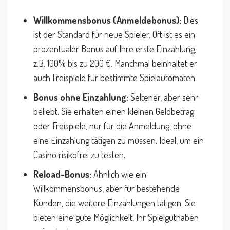
Willkommensbonus (Anmeldebonus):
Dies
ist der Standard für neue Spieler. Oft ist es ein
prozentualer Bonus auf Ihre erste Einzahlung,
z.B. 100% bis zu 200 €. Manchmal beinhaltet er
auch Freispiele für bestimmte Spielautomaten.
Bonus ohne Einzahlung:
Seltener, aber sehr
beliebt. Sie erhalten einen kleinen Geldbetrag
oder Freispiele, nur für die Anmeldung, ohne
eine Einzahlung tätigen zu müssen. Ideal, um ein
Casino risikofrei zu testen.
Reload-Bonus:
Ähnlich wie ein
Willkommensbonus, aber für bestehende
Kunden, die weitere Einzahlungen tätigen. Sie
bieten eine gute Möglichkeit, Ihr Spielguthaben