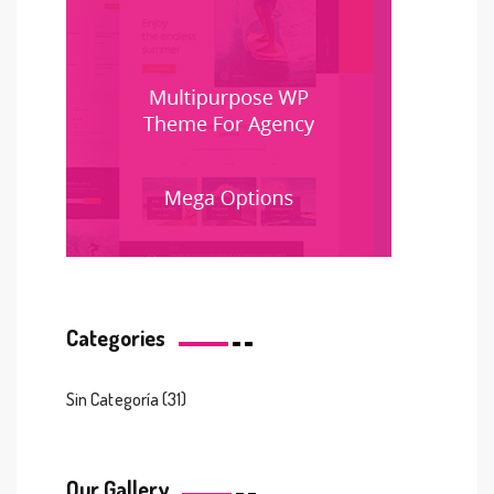
Categories
Sin Categoría
(31)
Our Gallery