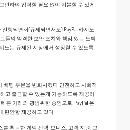
가 로그인하여 입력할 필요 없이 지불할 수 있게
 진행되면서(규제되면서도) PayPal 카지노
.그들의 엄격한 보안 조치와 책임 있는 도박
l 카지노는 규제된 시장에서 성장할 수 있도록
 상의 베팅 부문을 변화시켰다 안전하고 사회적
치하고 출금할 수 있는게 가능하도록 제공하
빠른 거래와 광범위한 승인으로, PayPal 온
 편안함 제공하고 있다.
선스를 획득한 게임 선택, 보너스, 고객 지원, 그