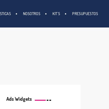
STICAS
NOSOTROS
KIT´S
PRESUPUESTOS
Ads Widgets