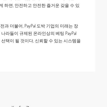
 하면, 안전하고 안전한 즐거운 갖을 수 있
과 더불어, PayPal 도박 기업의 미래는 장
나라들이 규제된 온라인상의 베팅 PayPal
 선택이 될 것이다, 신뢰할 수 있는 시스템을