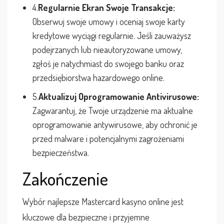
4.
Regularnie Ekran Swoje Transakcje:
Obserwuj swoje umowy i oceniaj swoje karty
kredytowe wyciągi regularnie. Jeśli zauważysz
podejrzanych lub nieautoryzowane umowy,
zgłoś je natychmiast do swojego banku oraz
przedsiębiorstwa hazardowego online.
5.
Aktualizuj Oprogramowanie Antivirusowe:
Zagwarantuj, że Twoje urządzenie ma aktualne
oprogramowanie antywirusowe, aby ochronić je
przed malware i potencjalnymi zagrożeniami
bezpieczeństwa.
Zakończenie
Wybór najlepsze Mastercard kasyno online jest
kluczowe dla bezpieczne i przyjemne