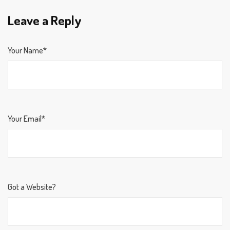
Leave a Reply
Your Name*
Your Email*
Got a Website?