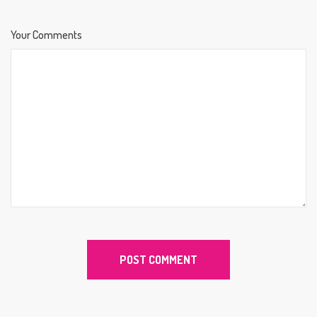
Your Comments