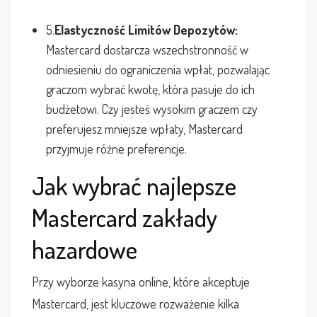
5.
Elastyczność Limitów Depozytów:
Mastercard dostarcza wszechstronność w
odniesieniu do ograniczenia wpłat, pozwalając
graczom wybrać kwotę, która pasuje do ich
budżetowi. Czy jesteś wysokim graczem czy
preferujesz mniejsze wpłaty, Mastercard
przyjmuje różne preferencje.
Jak wybrać najlepsze
Mastercard zakłady
hazardowe
Przy wyborze kasyna online, które akceptuje
Mastercard, jest kluczowe rozważenie kilka