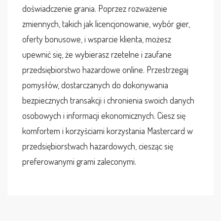
doświadczenie grania. Poprzez rozważenie
zmiennych, takich jak licencjonowanie, wybór gier,
oferty bonusowe, i wsparcie klienta, możesz
upewnić się, że wybierasz rzetelne i zaufane
przedsiębiorstwo hazardowe online. Przestrzegaj
pomysłów, dostarczanych do dokonywania
bezpiecznych transakcji i chronienia swoich danych
osobowych i informacji ekonomicznych. Ciesz się
komfortem i korzyściami korzystania Mastercard w
przedsiębiorstwach hazardowych, ciesząc się
preferowanymi grami zaleconymi.