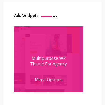
Ads Widgets