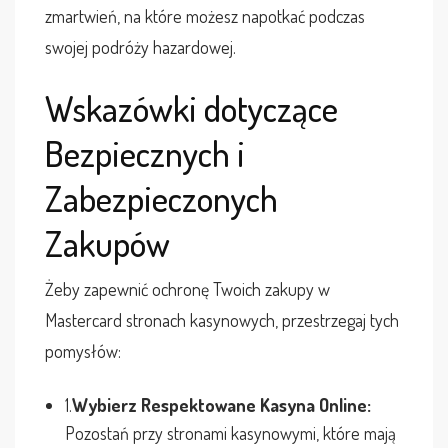
zmartwień, na które możesz napotkać podczas
swojej podróży hazardowej.
Wskazówki dotyczące
Bezpiecznych i
Zabezpieczonych
Zakupów
Żeby zapewnić ochronę Twoich zakupy w
Mastercard stronach kasynowych, przestrzegaj tych
pomysłów:
1.
Wybierz Respektowane Kasyna Online:
Pozostań przy stronami kasynowymi, które mają