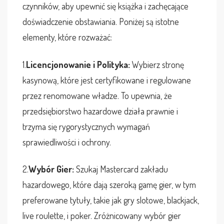
czynników, aby upewnić się książka i zachęcające
doświadczenie obstawiania. Poniżej są istotne
elementy, które rozważać:
1.
Licencjonowanie i Polityka:
Wybierz stronę
kasynową, które jest certyfikowane i regulowane
przez renomowane władze. To upewnia, że
przedsiębiorstwo hazardowe działa prawnie i
trzyma się rygorystycznych wymagań
sprawiedliwości i ochrony.
2.
Wybór Gier:
Szukaj Mastercard zakładu
hazardowego, które dają szeroką gamę gier, w tym
preferowane tytuły, takie jak gry slotowe, blackjack,
live roulette, i poker. Zróżnicowany wybór gier