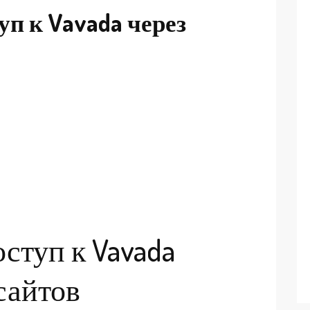
п к Vavada через
ступ к Vavada
сайтов