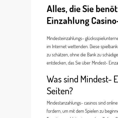
Alles, die Sie ben
Einzahlung Casino
Mindesteinzahlungs- glücksspielunte
im Internet wettenden. Diese spielbanke
zu schätzen, ohne die Bank zu schädig
entdecken, das Sie über Mindest- Einz
Was sind Mindest- 
Seiten?
Mindestanzahlungs- casinos sind online
fordern, um mit dem Spielen zu beginn