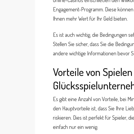
Engagement-Programm. Diese können Ih
Ihnen mehr Wert für Ihr Geld bieten.
Es ist auch wichtig, die Bedingungen sehr
Stellen Sie sicher, dass Sie die Bedin
andere wichtige Informationen bevor 
Vorteile von Spiele
Glücksspieluntern
Es gibt eine Anzahl von Vorteile, bei M
den Hauptvorteile ist, dass Sie Ihre Lie
riskieren. Dies ist perfekt für Spieler
einfach nur ein wenig.