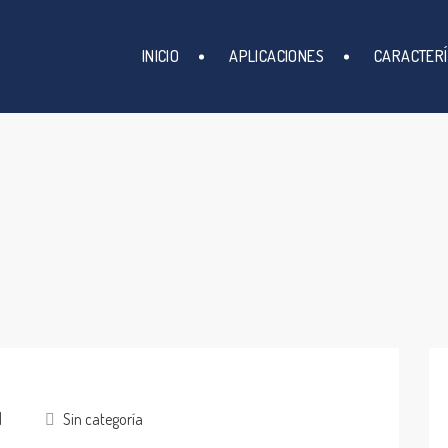
INICIO
APLICACIONES
CARACTERÍ
d
Sin categoría