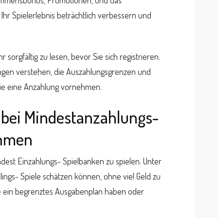
r Spielerlebnis beträchtlich verbessern und
 sorgfältig zu lesen, bevor Sie sich registrieren.
gungen verstehen, die Auszahlungsgrenzen und
Sie eine Anzahlung vornehmen.
n bei Mindestanzahlungs-
ehmen
indest Einzahlungs- Spielbanken zu spielen. Unter
blings- Spiele schätzen können, ohne viel Geld zu
, die ein begrenztes Ausgabenplan haben oder