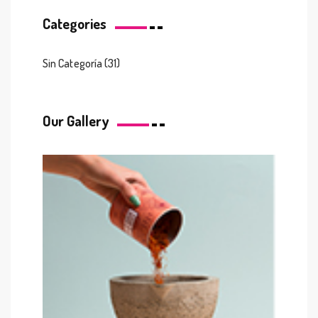
Categories
Sin Categoría
(31)
Our Gallery