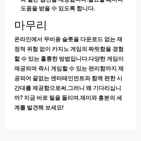
도움을 받을 수 있도록 합니다.
마무리
온라인에서 무비용 슬롯을 다운로드 없는 재
정적 위험 없이 카지노 게임의 짜릿함을 경험
할 수 있는 훌륭한 방법입니다.다양한 게임이
제공되며 즉시 게임할 수 있는 편리함까지 제
공되어 끝없는 엔터테인먼트와 함께 편한 시
간대를 제공함으로써.그러니 왜 기다리십니
까? 지금 바로 릴을 돌리며.재미와 흥분의 세
계를 발견해 보세요!