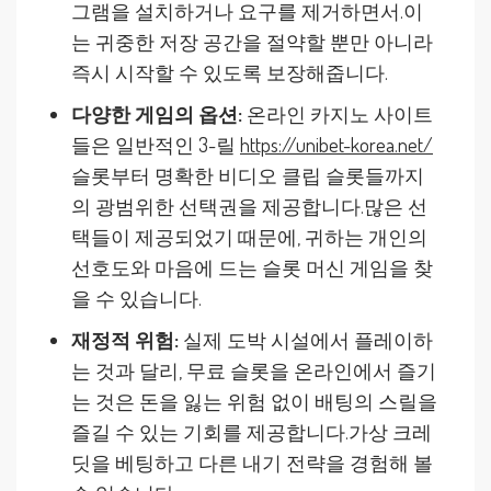
그램을 설치하거나 요구를 제거하면서.이
는 귀중한 저장 공간을 절약할 뿐만 아니라
즉시 시작할 수 있도록 보장해줍니다.
다양한 게임의 옵션:
온라인 카지노 사이트
들은 일반적인 3-릴
https://unibet-korea.net/
슬롯부터 명확한 비디오 클립 슬롯들까지
의 광범위한 선택권을 제공합니다.많은 선
택들이 제공되었기 때문에, 귀하는 개인의
선호도와 마음에 드는 슬롯 머신 게임을 찾
을 수 있습니다.
재정적 위험:
실제 도박 시설에서 플레이하
는 것과 달리, 무료 슬롯을 온라인에서 즐기
는 것은 돈을 잃는 위험 없이 배팅의 스릴을
즐길 수 있는 기회를 제공합니다.가상 크레
딧을 베팅하고 다른 내기 전략을 경험해 볼