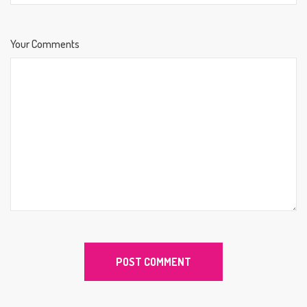
Your Comments