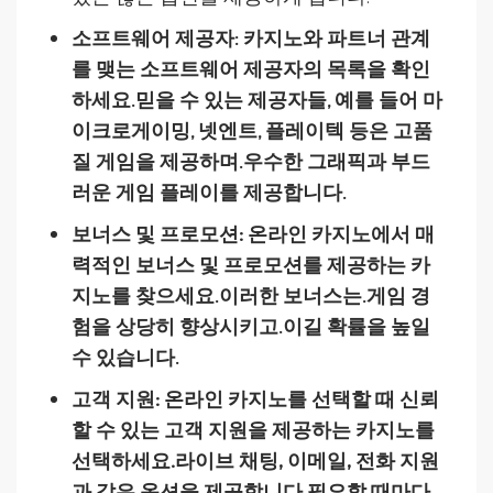
소프트웨어 제공자: 카지노와 파트너 관계
를 맺는 소프트웨어 제공자의 목록을 확인
하세요.믿을 수 있는 제공자들, 예를 들어 마
이크로게이밍, 넷엔트, 플레이텍 등은 고품
질 게임을 제공하며.우수한 그래픽과 부드
러운 게임 플레이를 제공합니다.
보너스 및 프로모션:
온라인 카지노에서 매
력적인 보너스 및 프로모션를 제공하는 카
지노를 찾으세요.이러한 보너스는.게임 경
험을 상당히 향상시키고.이길 확률을 높일
수 있습니다.
고객 지원: 온라인 카지노를 선택할 때 신뢰
할 수 있는 고객 지원을 제공하는 카지노를
선택하세요.라이브 채팅, 이메일, 전화 지원
과 같은 옵션을 제공합니다.필요할 때마다