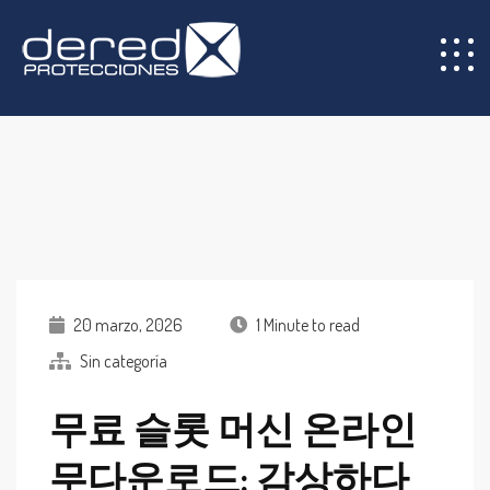
20 marzo, 2026
1 Minute to read
Sin categoría
무료 슬롯 머신 온라인
무다운로드: 감상하다