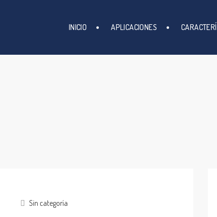
INICIO
APLICACIONES
CARACTERÍ
Sin categoría