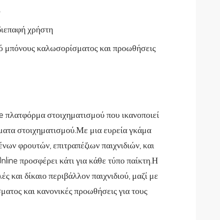
ο
διεπαφή χρήστη
ό μπόνους καλωσορίσματος και προωθήσεις
line πλατφόρμα στοιχηματισμού που ικανοποιεί
ήματα στοιχηματισμού.Με μια ευρεία γκάμα
νων φρουτών, επιτραπέζιων παιχνιδιών, και
nline προσφέρει κάτι για κάθε τύπο παίκτη.Η
ές και δίκαιο περιβάλλον παιχνιδιού, μαζί με
ατος και κανονικές προωθήσεις για τους