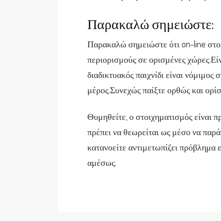
Παρακαλώ σημειώστε:
Παρακαλώ σημειώστε ότι on-line στο
περιορισμούς σε ορισμένες χώρες.Εί
διαδικτυακός παιχνίδι είναι νόμιμος 
μέρος.Συνεχώς παίξτε ορθώς και ορίσ
Θυμηθείτε, ο στοιχηματισμός είναι π
πρέπει να θεωρείται ως μέσο να παρά
κατανοείτε αντιμετωπίζει πρόβλημα 
αμέσως.