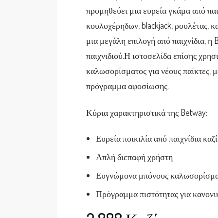
προμηθεύει μια ευρεία γκάμα από πα
κουλοχέρηδων, blackjack, ρουλέτας, 
μια μεγάλη επιλογή από παιχνίδια, η
παιχνιδιού.Η ιστοσελίδα επίσης χρησ
καλωσορίσματος για νέους παίκτες, μ
πρόγραμμα αφοσίωσης.
Κύρια χαρακτηριστικά της Betway:
Ευρεία ποικιλία από παιχνίδια καζ
Απλή διεπαφή χρήστη
Ευγνώμονα μπόνους καλωσορίσμα
Πρόγραμμα πιστότητας για κανονι