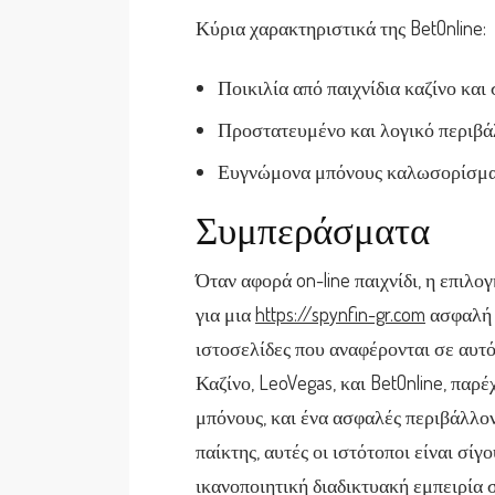
Κύρια χαρακτηριστικά της BetOnline:
Ποικιλία από παιχνίδια καζίνο κα
Προστατευμένο και λογικό περιβά
Ευγνώμονα μπόνους καλωσορίσμα
Συμπεράσματα
Όταν αφορά on-line παιχνίδι, η επιλο
για μια
https://spynfin-gr.com
ασφαλή κ
ιστοσελίδες που αναφέρονται σε αυτ
Καζίνο, LeoVegas, και BetOnline, παρ
μπόνους, και ένα ασφαλές περιβάλλον 
παίκτης, αυτές οι ιστότοποι είναι σί
ικανοποιητική διαδικτυακή εμπειρία 